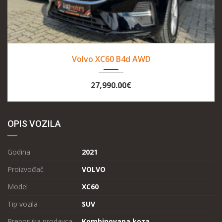
2022
Autom...
168987 km
Volvo XC60 B4d AWD
27,990.00€
OPIS VOZILA
Godina
2021
Proizvođač
VOLVO
Model
XC60
Tip vozila
SUV
Preporuka prodavca
Kombinovana koza