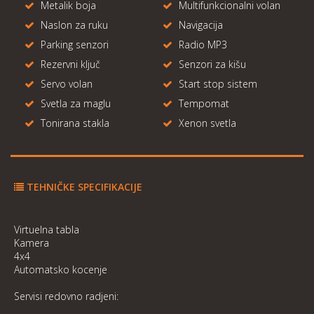
Metalik boja
Multifunkcionalni volan
Naslon za ruku
Navigacija
Parking senzori
Radio MP3
Rezervni ključ
Senzori za kišu
Servo volan
Start stop sistem
Svetla za maglu
Tempomat
Tonirana stakla
Xenon svetla
TEHNIČKE SPECIFIKACIJE
Virtuelna tabla
Kamera
4x4
Automatsko kocenje
Servisi redovno radjeni: