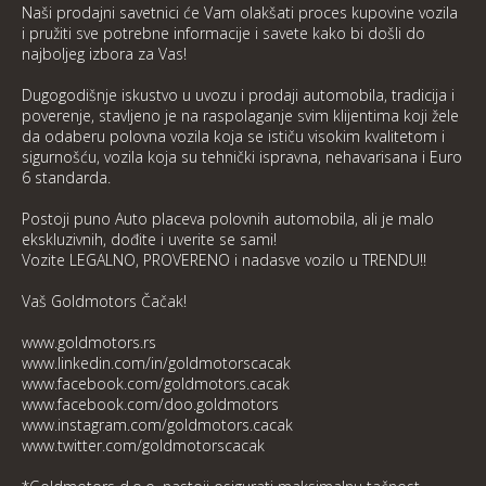
Naši prodajni savetnici će Vam olakšati proces kupovine vozila
i pružiti sve potrebne informacije i savete kako bi došli do
najboljeg izbora za Vas!
Dugogodišnje iskustvo u uvozu i prodaji automobila, tradicija i
poverenje, stavljeno je na raspolaganje svim klijentima koji žele
da odaberu polovna vozila koja se ističu visokim kvalitetom i
sigurnošću, vozila koja su tehnički ispravna, nehavarisana i Euro
6 standarda.
Postoji puno Auto placeva polovnih automobila, ali je malo
ekskluzivnih, dođite i uverite se sami!
Vozite LEGALNO, PROVERENO i nadasve vozilo u TRENDU!!
Vaš Goldmotors Čačak!
www.goldmotors.rs
www.linkedin.com/in/goldmotorscacak
www.facebook.com/goldmotors.cacak
www.facebook.com/doo.goldmotors
www.instagram.com/goldmotors.cacak
www.twitter.com/goldmotorscacak