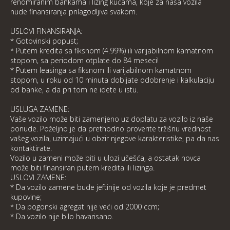
renomiranim bankama i lizing kućama, koje za naša vozila
nude finansiranja prilagodljiva svakom.
USLOVI FINANSIRANJA:
* Gotovinski popust;
* Putem kredita sa fiksnom (4.99%) ili varijabilnom kamatnom
stopom, sa periodom otplate do 84 meseci!
* Putem leasinga sa fiksnom ili varijabilnom kamatnom
stopom, u roku od 10 minuta dobijate odobrenje i kalkulaciju
od banke, a da pri tom ne idete u istu.
USLUGA ZAMENE:
Vaše vozilo može biti zamenjeno uz doplatu za vozilo iz naše
ponude. Poželjno je da prethodno proverite tržišnu vrednost
vašeg vozila, uzimajući u obzir njegove karakteristike, pa da nas
kontaktirate.
Vozilo u zameni može biti u ulozi učešća, a ostatak novca
može biti finansiran putem kredita ili lizinga.
USLOVI ZAMENE:
* Da vozilo zamene bude jeftinije od vozila koje je predmet
kupovine;
* Da pogonski agregat nije veći od 2000 ccm;
* Da vozilo nije bilo havarisano.