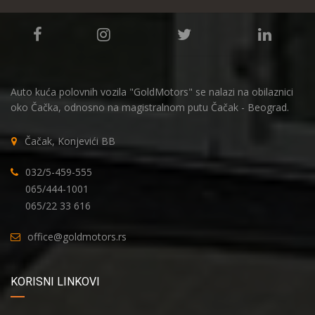
Auto kuća polovnih vozila "GoldMotors" se nalazi na obilaznici
oko Čačka, odnosno na magistralnom putu Čačak - Beograd.
Čačak, Konjevići BB
032/5-459-555
065/444-1001
065/22 33 616
office@goldmotors.rs
KORISNI LINKOVI