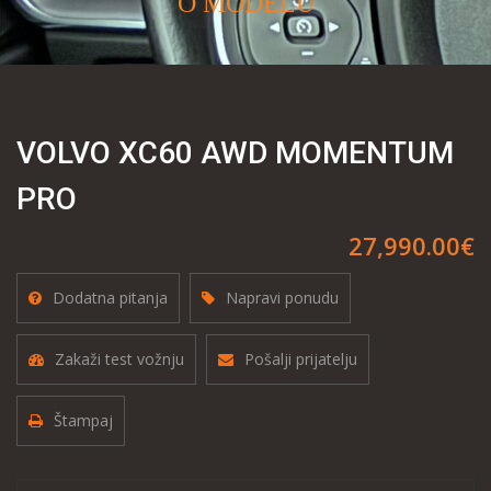
O MODELU
VOLVO XC60 AWD MOMENTUM
PRO
27,990.00€
Dodatna pitanja
Napravi ponudu
Zakaži test vožnju
Pošalji prijatelju
Štampaj