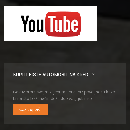
KUPILI BISTE AUTOMOBIL NA KREDIT?
GoldMotors svojm klijentima nudi niz povoljnosti kako
bi na što lakši način došli do svog ljubimca.
SAZNAJ VIŠE