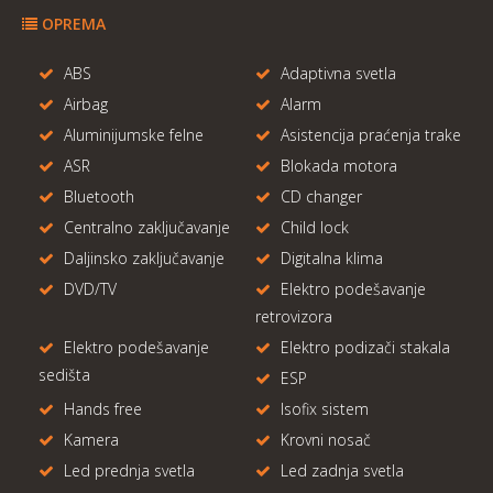
OPREMA
ABS
Adaptivna svetla
Airbag
Alarm
Aluminijumske felne
Asistencija praćenja trake
ASR
Blokada motora
Bluetooth
CD changer
Centralno zaključavanje
Child lock
Daljinsko zaključavanje
Digitalna klima
DVD/TV
Elektro podešavanje
retrovizora
Elektro podešavanje
Elektro podizači stakala
sedišta
ESP
Hands free
Isofix sistem
Kamera
Krovni nosač
Led prednja svetla
Led zadnja svetla