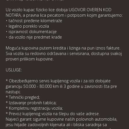
Uz vozilo kupac fizicko lice dobija UGOVOR OVEREN KOD
NOTARA, a pravna lica pecatom i potpisom kojim garantujemo:
• tačnost pređene kilometraže
• legalno poreklo vozila
• ispravnost dokumentacije
• da vozilo nije predmet krađe
Moguća kupovina putem kredita i lizinga na pun iznos fakture.
Sva vozila su redovno održavana i servisirana, dostupna svakoj
proveri prilikom kupovine.
USLUGE:
* Obezbeđujemo servis kupljenog vozila i za isti dobijate
garanciju 50.000 - 80.000 km ili 3 godine u zavisnosti šta pre
nastupi;
* Tehnički pregled;
* Izdavanje probnih tablica;
* Kompletnu registraciju vozila;
* Prevoz kupljenog vozila na šlepu do vaše adrese.
Najveći garant sigurne kupovine naših polovnoh automobila,
jesu hiljade zadovoljnih klijenata ali i bliska saradnja sa