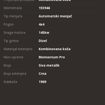
Kilometraža
155946
Tip menjača
Automatski menjač
Pogon
4x4
Snaga motora
145kw
Tip goriva
Dizel
Materijal enterijera
Kombinovana koža
Nivo opreme
Momentum Pro
Boja
Siva metalik
Boja enterijera
Crna
Kubikaža
1969