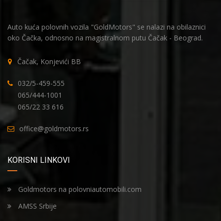
Auto kuća polovnih vozila "GoldMotors" se nalazi na obilaznici
oko Čačka, odnosno na magistralnom putu Čačak - Beograd.
Čačak, Konjevići BB
032/5-459-555
065/444-1001
065/22 33 616
office@goldmotors.rs
KORISNI LINKOVI
Goldmotors na polovniautomobili.com
AMSS Srbije