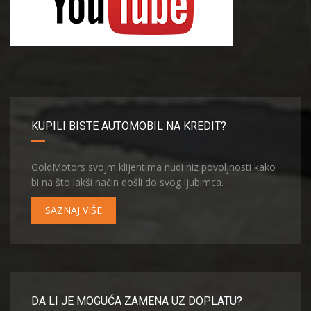
KUPILI BISTE AUTOMOBIL NA KREDIT?
GoldMotors svojm klijentima nudi niz povoljnosti kako
bi na što lakši način došli do svog ljubimca.
SAZNAJ VIŠE
DA LI JE MOGUĆA ZAMENA UZ DOPLATU?