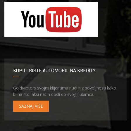
KUPILI BISTE AUTOMOBIL NA KREDIT?
GoldMotors svojm klijentima nudi niz povoljnosti kako
bi na što lakši način došli do svog ljubimca.
SAZNAJ VIŠE