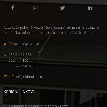
Auto kuća polovnih vozila "GoldMotors" se nalazi na obilaznici
oko Čačka, odnosno na magistralnom putu Čačak - Beograd.
Čačak, Konjevići BB
032/5-459-555
065/444-1001
065/22 33 616
office@goldmotors.rs
KORISNI LINKOVI
Goldmotors na polovniautomobili.com