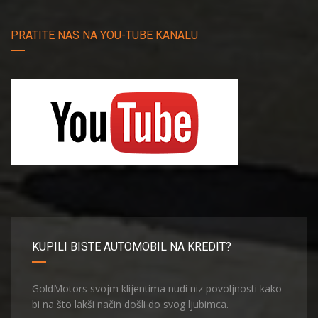
PRATITE NAS NA YOU-TUBE KANALU
KUPILI BISTE AUTOMOBIL NA KREDIT?
GoldMotors svojm klijentima nudi niz povoljnosti kako
bi na što lakši način došli do svog ljubimca.