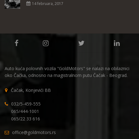
14 februara, 2017
Auto kuća polovnih vozila "GoldMotors" se nalazi na obilaznici
oko Čačka, odnosno na magistralnom putu Čačak - Beograd.
Čačak, Konjevići BB
032/5-459-555
065/444-1001
065/22 33 616
office@goldmotors.rs