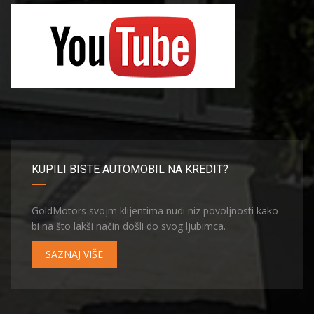
KUPILI BISTE AUTOMOBIL NA KREDIT?
GoldMotors svojm klijentima nudi niz povoljnosti kako
bi na što lakši način došli do svog ljubimca.
SAZNAJ VIŠE