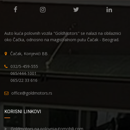
Auto kuća polovnih vozila "GoldMotors" se nalazi na obilaznici
oko Čačka, odnosno na magistralnom putu Čačak - Beograd.
Čačak, Konjevići BB
032/5-459-555
065/444-1001
065/22 33 616
office@goldmotors.rs
KORISNI LINKOVI
Goldmotors na polovniautomobili.com