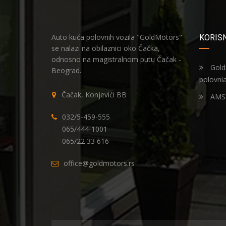
Auto kuća polovnih vozila "GoldMotors"
KORISN
se nalazi na obilaznici oko Čačka,
odnosno na magistralnom putu Čačak -
Gold
Beograd.
polovni
Čačak, Konjevići BB
AMSS
032/5-459-555
065/444-1001
065/22 33 616
office@goldmotors.rs