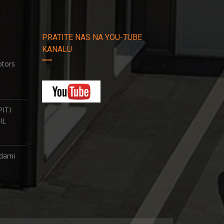
PRATITE NAS NA YOU-TUBE
KANALU
tors
ITI
IL
darni