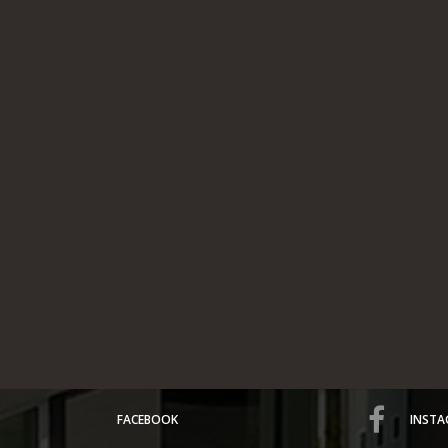
FACEBOOK
INST